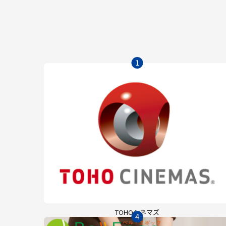
1
TOHOシネマズ
4