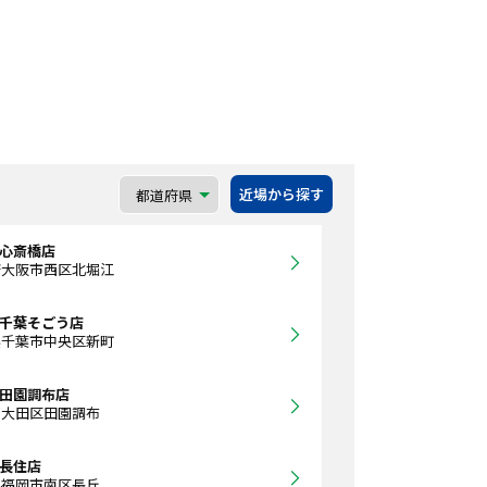
近場から探す
A 心斎橋店
府大阪市西区北堀江
A 千葉そごう店
県千葉市中央区新町
A 田園調布店
都大田区田園調布
 長住店
県福岡市南区長丘