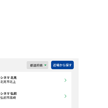
近場から探す
シネマ 北見
道北見市北上
シネマ 弘前
県弘前市高崎