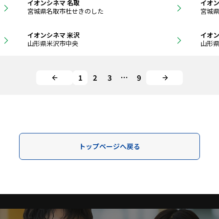
イオンシネマ 名取
イオン
宮城県名取市杜せきのした
宮城
イオンシネマ 米沢
イオン
山形県米沢市中央
山形
1
2
3
…
9
トップページへ戻る