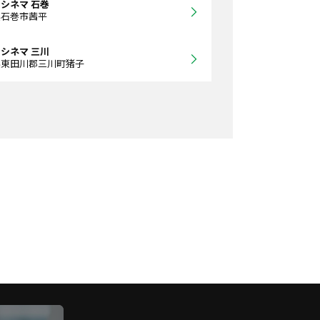
シネマ 石巻
県石巻市茜平
シネマ 三川
県東田川郡三川町猪子