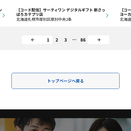
ン
【コード配信】サーティワン デジタルギフト 新さっ
【コー
ぽろカテプリ店
ヨー
北海道札幌市厚別区厚別中央2条
北海道
1
2
3
…
86
トップページへ戻る