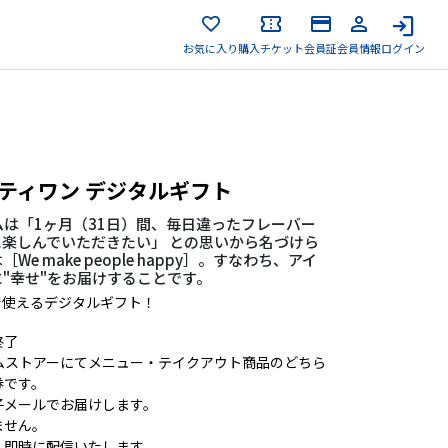
お気に入り
購入チケット
会員証
会員情報
ログイン
ティワン デジタルギフト
ムは「1ヶ月（31日）間、毎日違ったフレーバー
楽しんでいただきたい」 との思いから名づけら
 make people happy］。すなわち、アイ
"幸せ"をお届けすることです。
で使えるデジタルギフト！
終了
ムストアーにてメニュー・テイクアウト商品のどちら
券です。
子メールでお届けします。
ません。
、即時に配信いたします。