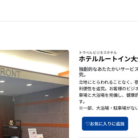
トラベル ビジネスホテル
ホテルルートイン大
独創的なあたたかいサービ
究。
立地にとらわれることなく、
利便性を追究。お客様のビジ
車場と大浴場を完備し、健康
す。
※一部、大浴場・駐車場がな
♡お気に入りに追加