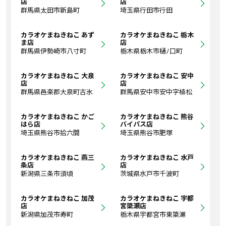
店
店
群馬県太田市新島町
埼玉県行田市行田
カラオケまねきねこ あず
カラオケまねきねこ 栃木
ま店
店
群馬県伊勢崎市八寸町
栃木県栃木市樋ﾉ口町
カラオケまねきねこ 大泉
カラオケまねきねこ 安中
店
店
群馬県邑楽郡大泉町古氷
群馬県安中市安中字植松
カラオケまねきねこ かご
カラオケまねきねこ 熊谷
はら店
バイパス店
埼玉県熊谷市拾六間
埼玉県熊谷市肥塚
カラオケまねきねこ 燕三
カラオケまねきねこ 水戸
条店
店
新潟県三条市須頃
茨城県水戸市千波町
カラオケまねきねこ 加茂
カラオケまねきねこ 宇都
店
宮簗瀬店
新潟県加茂市寿町
栃木県宇都宮市東簗瀬