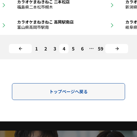
カラオケまねきねこ 二本松店
カラオ
福島県二本松市槻木
新潟
カラオケまねきねこ 高岡駅南店
カラオ
富山県高岡市駅南
岐阜
1
2
3
4
5
6
…
59
トップページへ戻る