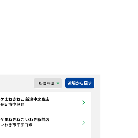
近場から探す
ケまねきねこ 新潟中之島店
県長岡市中興野
ケまねきねこ いわき駅前店
県いわき市平字白銀