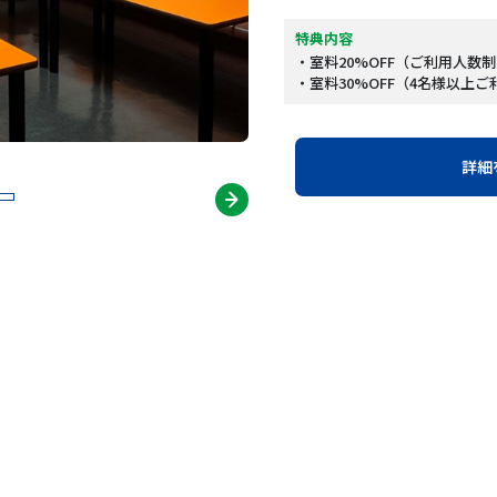
特典内容
・室料20%OFF（ご利用人数
・室料30%OFF（4名様以上
詳細