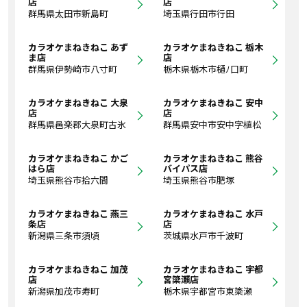
店
店
群馬県太田市新島町
埼玉県行田市行田
カラオケまねきねこ あず
カラオケまねきねこ 栃木
ま店
店
群馬県伊勢崎市八寸町
栃木県栃木市樋ﾉ口町
カラオケまねきねこ 大泉
カラオケまねきねこ 安中
店
店
群馬県邑楽郡大泉町古氷
群馬県安中市安中字植松
カラオケまねきねこ かご
カラオケまねきねこ 熊谷
はら店
バイパス店
埼玉県熊谷市拾六間
埼玉県熊谷市肥塚
カラオケまねきねこ 燕三
カラオケまねきねこ 水戸
条店
店
新潟県三条市須頃
茨城県水戸市千波町
カラオケまねきねこ 加茂
カラオケまねきねこ 宇都
店
宮簗瀬店
新潟県加茂市寿町
栃木県宇都宮市東簗瀬