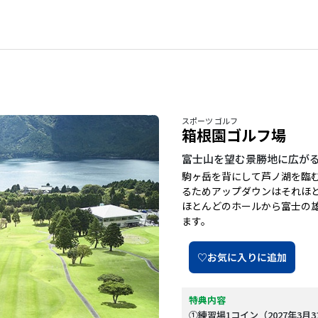
スポーツ ゴルフ
箱根園ゴルフ場
富士山を望む景勝地に広がる
駒ヶ岳を背にして芦ノ湖を臨
るためアップダウンはそれほ
ほとんどのホールから富士の
ます。
♡お気に入りに追加
特典内容
①練習場1コイン（2027年3