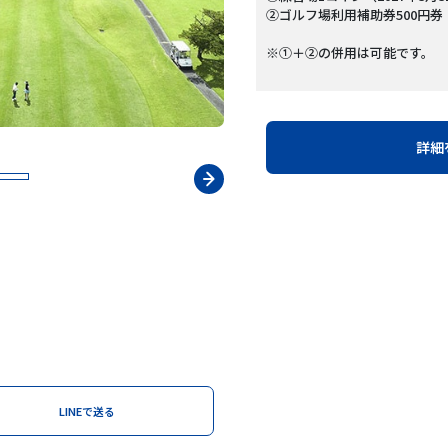
②ゴルフ場利用補助券500円券
※①＋②の併用は可能です。
詳細
LINEで送る