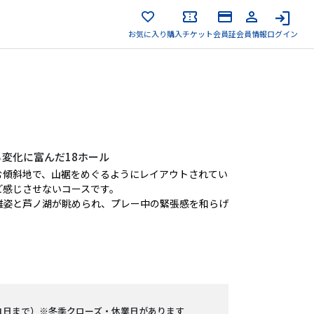
お気に入り
購入チケット
会員証
会員情報
ログイン
変化に富んだ18ホール
む傾斜地で、山裾をめぐるようにレイアウトされてい
ど感じさせないコースです。
雄姿と芦ノ湖が眺められ、プレー中の緊張感を和らげ
月31日まで）※冬季クローズ・休業日があります