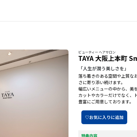
ビューティー ヘアサロン
TAYA 大阪上本町 Sma
「人生が潤う美しさを」
落ち着きのある空間や上質な
さに寄り添い続けます。
幅広いメニューの中から、美
カットやカラーだけでなく、
豊富にご用意しております。
♡お気に入りに追加
特典内容