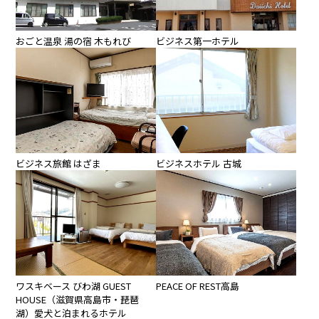
おごと温泉 湯の宿 木もれび
ビジネス第一ホテル
ビジネス旅館 はざま
ビジネスホテル 古城
ワスキベース びわ湖 GUEST
PEACE OF REST高島
HOUSE（滋賀県高島市・琵琶
湖）愛犬と泊まれるホテル