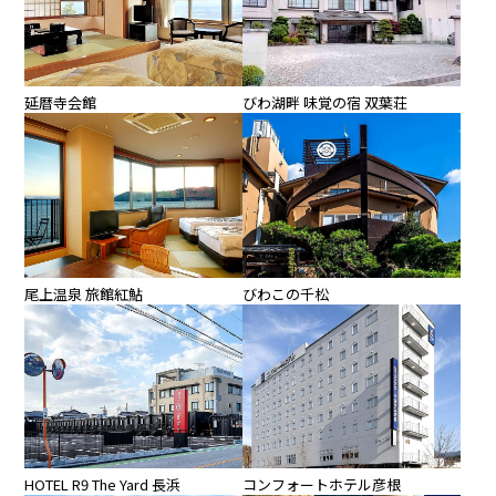
延暦寺会館
びわ湖畔 味覚の宿 双葉荘
尾上温泉 旅館紅鮎
びわこの千松
HOTEL R9 The Yard 長浜
コンフォートホテル彦根