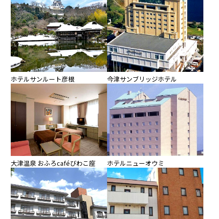
ホテルサンルート彦根
今津サンブリッジホテル
大津温泉 おふろcaféびわこ座
ホテルニューオウミ