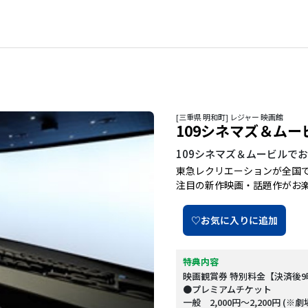
[三重県 明和町] レジャー 映画館
109シネマズ＆ムー
109シネマズ＆ムービルで
東急レクリエーションが全国で
注目の新作映画・話題作がお
♡お気に入りに追加
特典内容
映画観賞券 特別料金【決済後
●プレミアムチケット
一般 2,000円～2,200円 (※