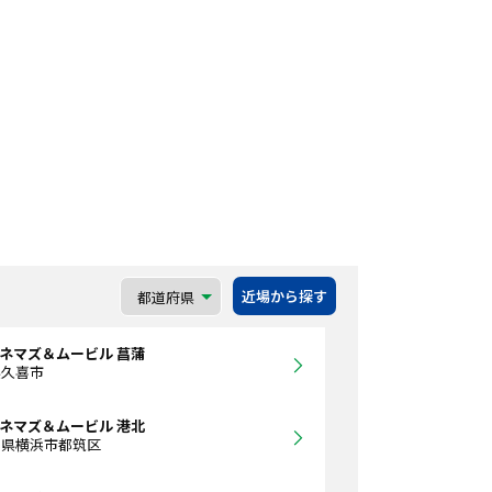
近場から探す
シネマズ＆ムービル 菖蒲
県久喜市
シネマズ＆ムービル 港北
川県横浜市都筑区