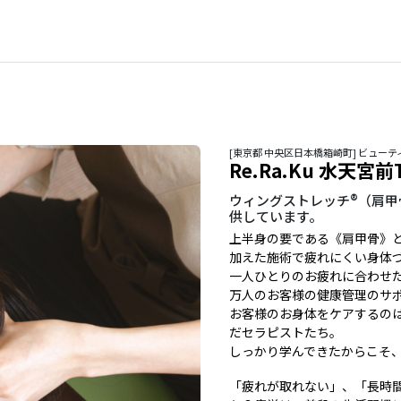
[東京都 中央区日本橋箱崎町] ビュー
Re.Ra.Ku 水天宮前
ウィングストレッチ®（肩
供しています。
上半身の要である《肩甲骨》
加えた施術で疲れにくい身体
一人ひとりのお疲れに合わせた
万人のお客様の健康管理のサ
お客様のお身体をケアするの
だセラピストたち。
しっかり学んできたからこそ
「疲れが取れない」、「長時