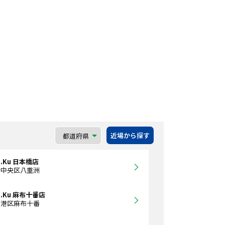
近場から探す
a.Ku 日本橋店
都中央区八重洲
a.Ku 麻布十番店
都港区麻布十番