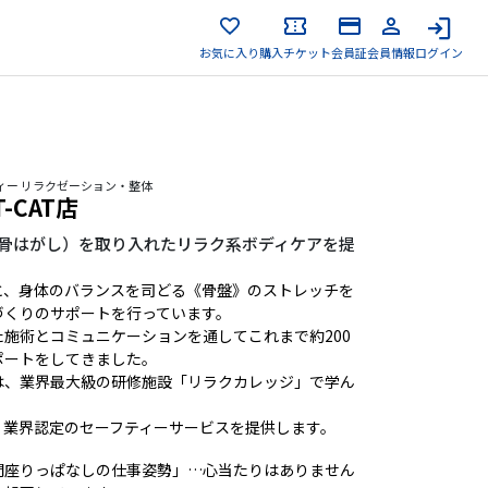
お気に入り
購入チケット
会員証
会員情報
ログイン
ティー リラクゼーション・整体
T-CAT店
甲骨はがし）を取り入れたリラク系ボディケアを提
と、身体のバランスを司どる《骨盤》のストレッチを
づくりのサポートを行っています。
施術とコミュニケーションを通してこれまで約200
ポートをしてきました。
は、業界最大級の研修施設「リラクカレッジ」で学ん
、業界認定のセーフティーサービスを提供します。
間座りっぱなしの仕事姿勢」…心当たりはありません