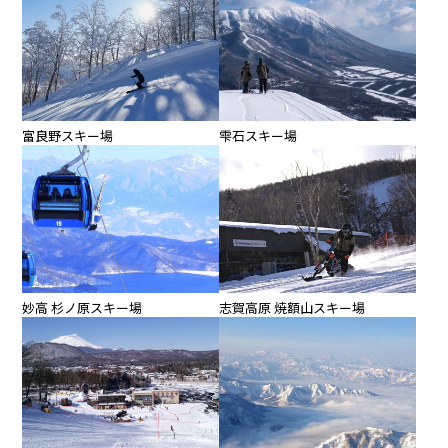
富良野スキー場
雫石スキー場
妙高 杉ノ原スキー場
志賀高原 焼額山スキー場