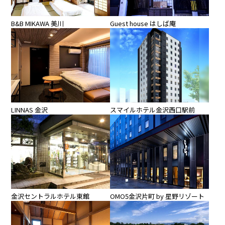
B&B MIKAWA 美川
Guest house はしば庵
LINNAS 金沢
スマイルホテル金沢西口駅前
金沢セントラルホテル東館
OMO5金沢片町 by 星野リゾート