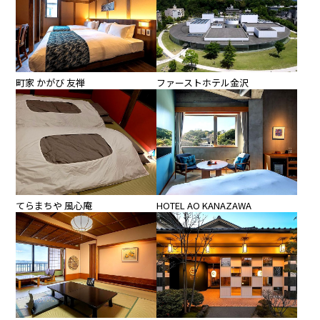
町家 かがび 友禅
ファーストホテル金沢
てらまちや 風心庵
HOTEL AO KANAZAWA