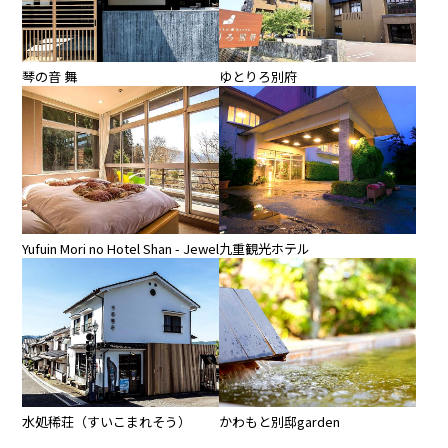
琴の音 舞
ゆとりろ別府
Yufuin Mori no Hotel Shan - Jewel
九重観光ホテル
水処稀荘（すいこまれそう）
かわもと別邸garden